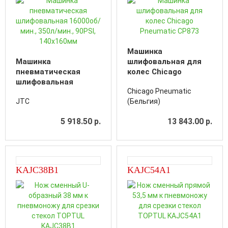
Машинка
Машинка
шлифовальная для
пневматическая
колес Chicago
шлифовальная
Pneumatic CP873
Chicago Pneumatic
16000об/мин., 350л/
JTC
(Бельгия)
мин., 90PSI,
140х160мм
5 918.50 р.
13 843.00 р.
KAJC38B1
KAJC54A1