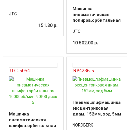
Машинка
JTC
пневматическая
полиров.орбитальная
151.30 р.
10000об/мин. 90PSI
JTC
диск 5" (без
отверстия) орбита
10 502.00 р.
5мм
JTC-5054
NP4236-5
Пневмошлифмашинка
эксцентриковая
Машинка
диам. 152мм, ход 5мм
пневматическая
NORDBERG
шлифов.орбитальная