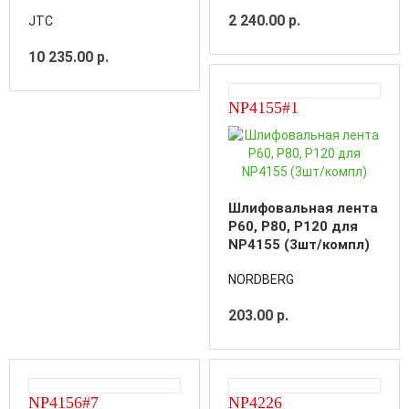
10000об/мин. 90PSI
2 240.00 р.
JTC
диск 5
10 235.00 р.
NP4155#1
Шлифовальная лента
P60, P80, P120 для
NP4155 (3шт/компл)
NORDBERG
203.00 р.
NP4156#7
NP4226