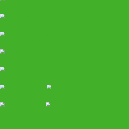
Мебель
Развал-схождение
Компрессоры воздушные
Вытяжное оборудование
Моечное
Грузовой автосервис
Спецтехника HALTEC
Шиномонтаж