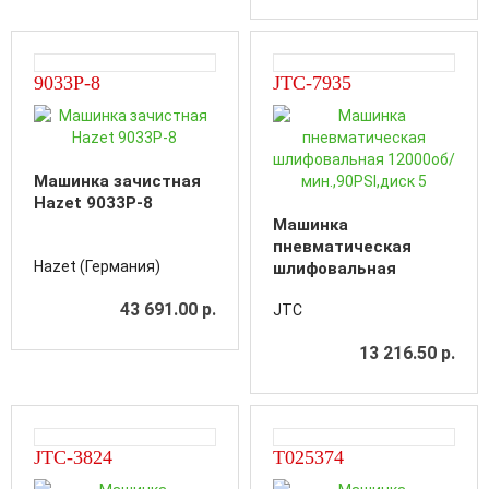
9033P-8
JTC-7935
Машинка зачистная
Hazet 9033P-8
Машинка
пневматическая
Hazet (Германия)
шлифовальная
12000об/
43 691.00 р.
JTC
мин.,90PSI,диск 5
13 216.50 р.
JTC-3824
T025374