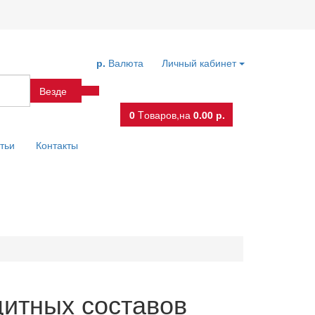
р.
Валюта
Личный кабинет
Везде
0
Tоваров,
на
0.00 р.
тьи
Контакты
щитных составов