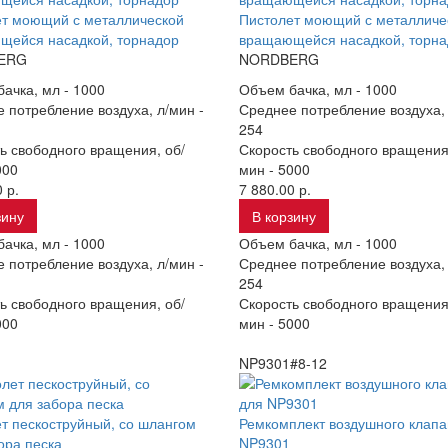
ет моющий с металлической
Пистолет моющий с металличе
щейся насадкой, торнадор
вращающейся насадкой, торна
ERG
NORDBERG
ачка, мл -
1000
Объем бачка, мл -
1000
 потребление воздуха, л/мин -
Среднее потребление воздуха, 
254
ь свободного вращения, об/
Скорость свободного вращения
000
мин -
5000
 р.
7 880.00 р.
зину
В корзину
ачка, мл -
1000
Объем бачка, мл -
1000
 потребление воздуха, л/мин -
Среднее потребление воздуха, 
254
ь свободного вращения, об/
Скорость свободного вращения
000
мин -
5000
NP9301#8-12
т пескоструйный, со шлангом
Ремкомплект воздушного клапа
ора песка
NP9301