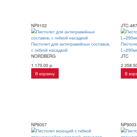
NP9102
JTC-48
Пистолет для антигравийных составов,
Пистоле
с гибкой насадкой
L=290м
NORDBERG
JTC
1 170.00 р.
2 358.50
В корзину
В кор
NP9007
NP9003