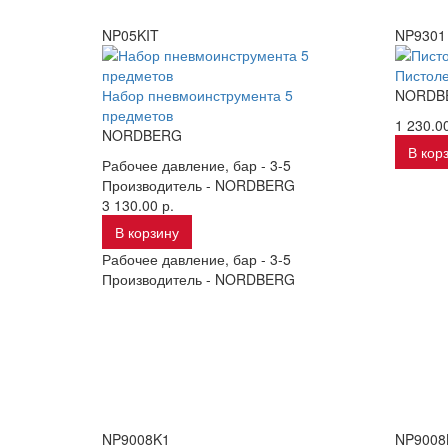
NP05KIT
NP9301
Пистоле
Набор пневмоинструмента 5
NORDB
предметов
1 230.00
NORDBERG
В кор
Рабочее давление, бар -
3-5
Производитель -
NORDBERG
3 130.00 р.
В корзину
Рабочее давление, бар -
3-5
Производитель -
NORDBERG
NP9008K1
NP9008