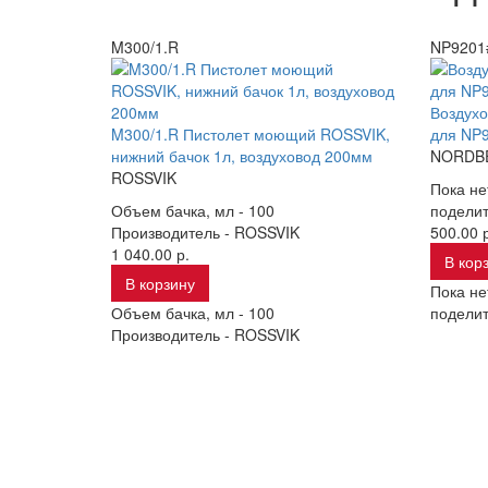
M300/1.R
NP9201
Воздухо
M300/1.R Пистолет моющий ROSSVIK,
для NP
нижний бачок 1л, воздуховод 200мм
NORDB
ROSSVIK
Пока не
Объем бачка, мл -
100
поделит
Производитель -
ROSSVIK
500.00 р
1 040.00 р.
В кор
В корзину
Пока не
Объем бачка, мл -
100
поделит
Производитель -
ROSSVIK