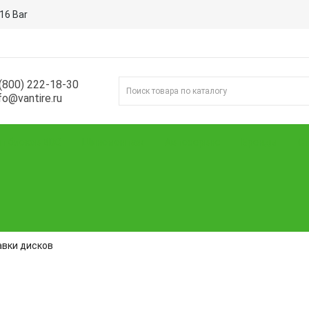
16 Bar
(800) 222-18-30
fo@vantire.ru
т блоков BDC
Шиномонтаж
Автосервис
Бренды
Ст
авки дисков