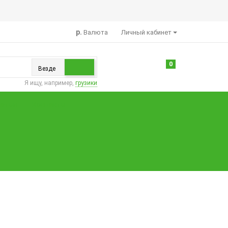
р.
Валюта
Личный кабинет
0
Везде
Я ищу, например,
грузики
атьи
Контакты