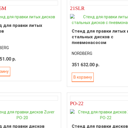
6M
21SLR
д для правки литых
ов
Стенд для правки литых 
стальных дисков с
пневмонасосом
BERG
NORDBERG
51.00 р.
351 632.00 р.
рзину
В корзину
PO-22
д для правки дисков
Стенд для правки дисков