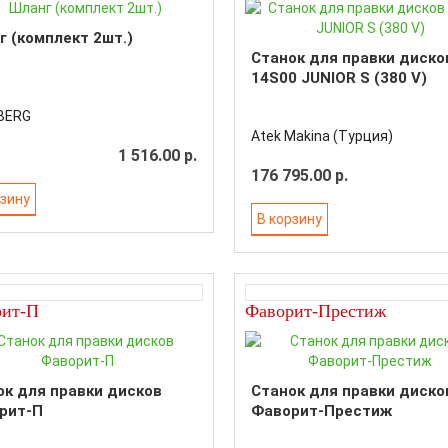
 (комплект 2шт.)
Станок для правки диско
14S00 JUNIOR S (380 V)
BERG
Atek Makina (Турция)
1 516.00 р.
176 795.00 р.
рзину
В корзину
рит-П
Фаворит-Престиж
ок для правки дисков
Станок для правки диско
рит-П
Фаворит-Престиж