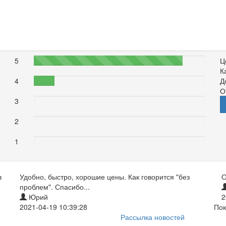
5
87%
Ц
К
4
12%
Д
О
3
0%
2
0%
1
0%
в
Удобно, быстро, хорошие цены. Как говорится "без
О
проблем". Спасибо...
Юрий
2
2021-04-19 10:39:28
Пок
Рассылка новостей