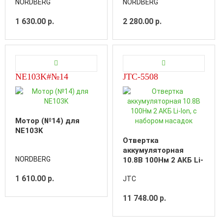
NORDBERG
NORDBERG
NE808K
NE812K (с 2023)
1 630.00 р.
2 280.00 р.
NE103K#№14
JTC-5508
Мотор (№14) для
NE103K
Отвертка
аккумуляторная
NORDBERG
10.8В 100Нм 2 АКБ Li-
Ion, с набором
1 610.00 р.
JTC
насадок
11 748.00 р.