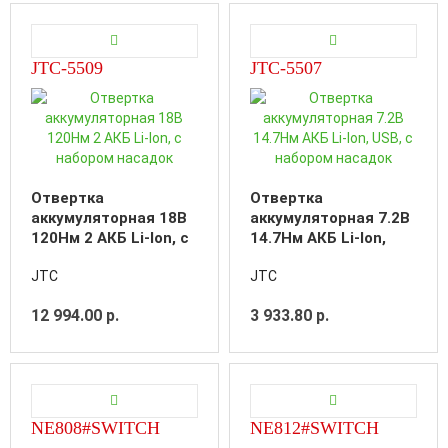
JTC-5509
JTC-5507
Отвертка
Отвертка
аккумуляторная 18В
аккумуляторная 7.2В
120Нм 2 АКБ Li-Ion, с
14.7Нм АКБ Li-Ion,
набором насадок
USB, с набором
JTC
JTC
насадок
12 994.00 р.
3 933.80 р.
NE808#SWITCH
NE812#SWITCH