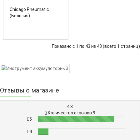
Pneumatic CP8849
Chicago Pneumatic
6Ah (комплект)
(Бельгия)
Показано с 1 по 43 из 43 (всего 1 страниц)
Отзывы о магазине
4.8
Количество отзывов 9
5
87%
4
12%