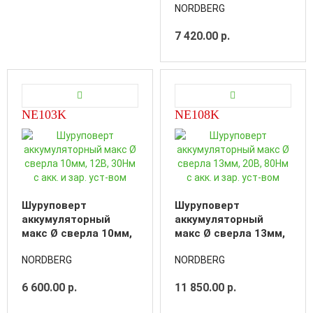
NORDBERG
аккумуляторами и
зарядным
7 420.00 р.
устройством
NE103K
NE108K
Шуруповерт
Шуруповерт
аккумуляторный
аккумуляторный
макс Ø сверла 10мм,
макс Ø сверла 13мм,
12В, 30Нм с акк. и
20В, 80Нм с акк. и
NORDBERG
NORDBERG
зар. уст-вом
зар. уст-вом
6 600.00 р.
11 850.00 р.