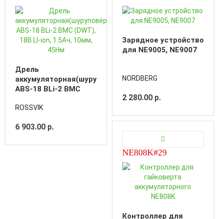
Зарядное устройство
для NE9005, NE9007
Дрель
NORDBERG
аккумуляторная(шуруповёрт)
ABS-18 BLi-2 BMC
2 280.00 р.
(DWT), 18В LI-ion,
ROSSVIK
1.5Aч, 10мм, 45Нм
6 903.00 р.
NE808K#29
Контроллер для