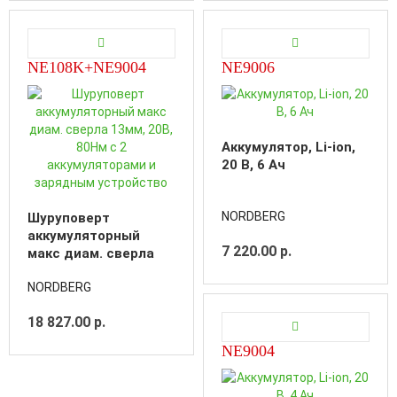
NE108K+NE9004
NE9006
Аккумулятор, Li-ion,
20 В, 6 Ач
NORDBERG
Шуруповерт
аккумуляторный
7 220.00 р.
макс диам. сверла
13мм, 20В, 80Нм с 2
NORDBERG
аккумуляторами и
зарядным
18 827.00 р.
устройство
NE9004