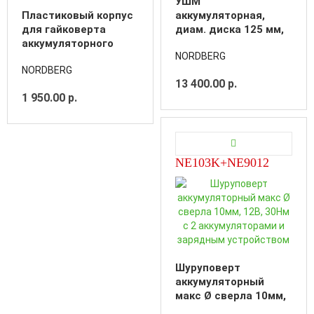
УШМ
Пластиковый корпус
аккумуляторная,
для гайковерта
диам. диска 125 мм,
аккумуляторного
20В, с акк. и зар. уст-
NORDBERG
NE812K
вом
NORDBERG
13 400.00 р.
1 950.00 р.
NE103K+NE9012
Шуруповерт
аккумуляторный
макс Ø сверла 10мм,
12В, 30Нм с 2