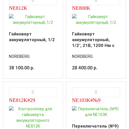
NE812K
NE808K
Гайковерт
Гайковерт
аккумуляторный, 1/2
аккумуляторный,
1/2", 21В, 1200 Нм с
двумя 4A акк. и зар.
NORDBERG
NORDBERG
уст-вом 1,8A, в кейсе
38 100.00 р.
28 400.00 р.
NE812K#29
NE103K#№9
Переключатель (№9)