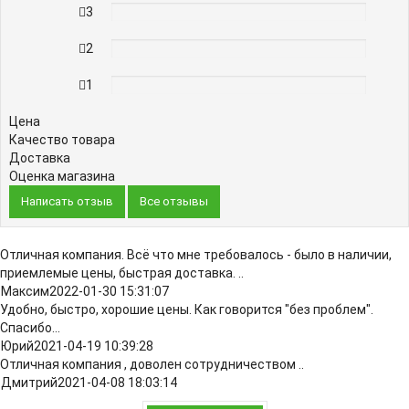
3
0%
2
0%
1
0%
Цена
Качество товара
Доставка
Оценка магазина
Написать отзыв
Все отзывы
Отличная компания. Всё что мне требовалось - было в наличии,
приемлемые цены, быстрая доставка. ..
Максим
2022-01-30 15:31:07
Удобно, быстро, хорошие цены. Как говорится "без проблем".
Спасибо...
Юрий
2021-04-19 10:39:28
Отличная компания , доволен сотрудничеством ..
Дмитрий
2021-04-08 18:03:14