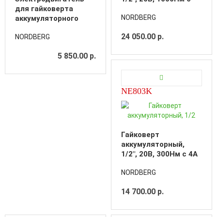
для гайковерта
акк. и зар. уст-вом
NORDBERG
аккумуляторного
NE812K
24 050.00 р.
NORDBERG
5 850.00 р.
NE803K
Гайковерт
аккумуляторный,
1/2", 20В, 300Нм с 4A
акк. и зар. уст-вом
NORDBERG
4A, в чехле
14 700.00 р.