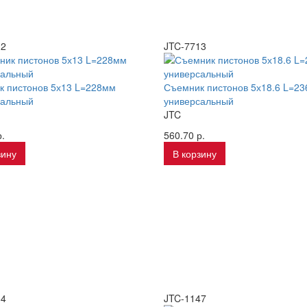
12
JTC-7713
к пистонов 5х13 L=228мм
Съемник пистонов 5х18.6 L=2
сальный
универсальный
JTC
.
560.70 р.
зину
В корзину
84
JTC-1147