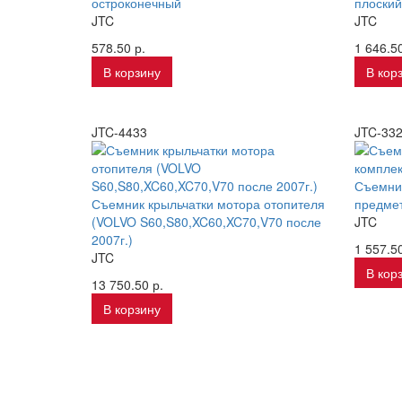
остроконечный
плоский
JTC
JTC
578.50 р.
1 646.50
В корзину
В кор
JTC-4433
JTC-33
Съемник
Съемник крыльчатки мотора отопителя
предме
(VOLVO S60,S80,XC60,XC70,V70 после
JTC
2007г.)
1 557.50
JTC
В кор
13 750.50 р.
В корзину