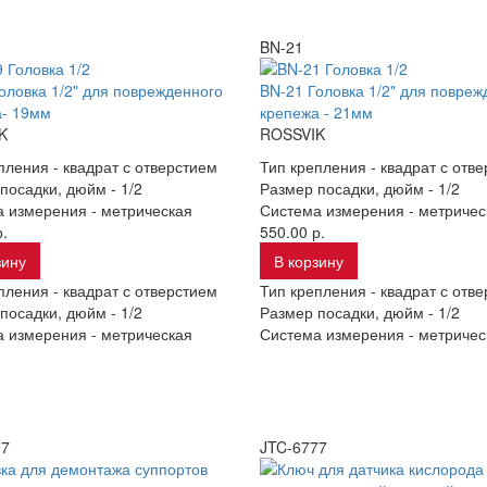
BN-21
оловка 1/2" для поврежденного
BN-21 Головка 1/2" для повреж
а- 19мм
крепежа - 21мм
K
ROSSVIK
пления -
квадрат с отверстием
Тип крепления -
квадрат с отв
посадки, дюйм -
1/2
Размер посадки, дюйм -
1/2
а измерения -
метрическая
Система измерения -
метричес
.
550.00 р.
зину
В корзину
пления -
квадрат с отверстием
Тип крепления -
квадрат с отв
посадки, дюйм -
1/2
Размер посадки, дюйм -
1/2
а измерения -
метрическая
Система измерения -
метричес
97
JTC-6777