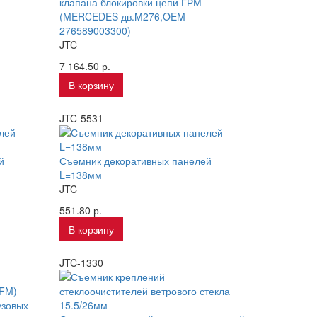
клапана блокировки цепи ГРМ
(MERCEDES дв.M276,OEM
276589003300)
JTC
7 164.50 р.
В корзину
JTC-5531
й
Съемник декоративных панелей
L=138мм
JTC
551.80 р.
В корзину
JTC-1330
узовых