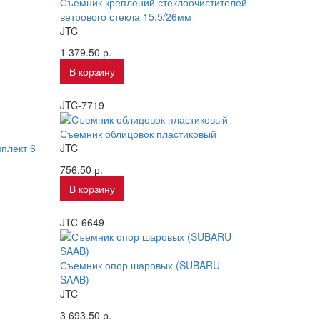
Съемник креплений стеклоочистителей
ветрового стекла 15.5/26мм
JTC
1 379.50 р.
В корзину
JTC-7719
Съемник облицовок пластиковый
плект 6
JTC
756.50 р.
В корзину
JTC-6649
Съемник опор шаровых (SUBARU
SAAB)
JTC
3 693.50 р.