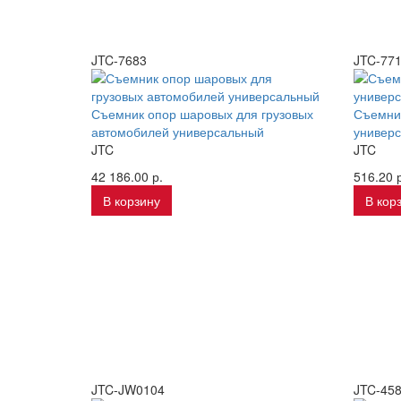
JTC-7683
JTC-77
Съемник опор шаровых для грузовых
Съемни
автомобилей универсальный
универ
JTC
JTC
42 186.00 р.
516.20 р
В корзину
В кор
JTC-JW0104
JTC-45