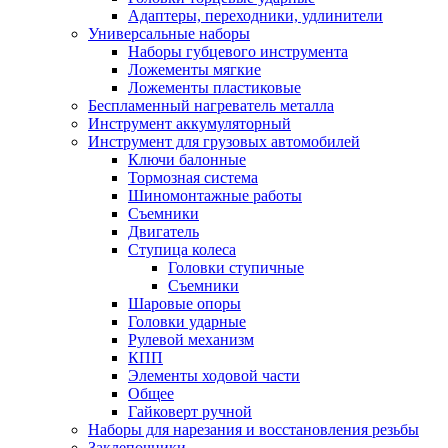
Адаптеры, переходники, удлинители
Универсальные наборы
Наборы губцевого инструмента
Ложементы мягкие
Ложементы пластиковые
Беспламенный нагреватель металла
Инструмент аккумуляторный
Инструмент для грузовых автомобилей
Ключи балонные
Тормозная система
Шиномонтажные работы
Cъемники
Двигатель
Ступица колеса
Головки ступичные
Cъемники
Шаровые опоры
Головки ударные
Рулевой механизм
КПП
Элементы ходовой части
Общее
Гайковерт ручной
Наборы для нарезания и восстановления резьбы
Заклепочники