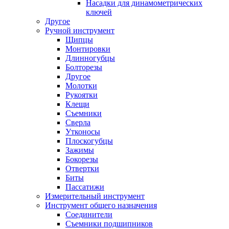
Насадки для динамометрических
ключей
Другое
Ручной инструмент
Щипцы
Монтировки
Длинногубцы
Болторезы
Другое
Молотки
Рукоятки
Клещи
Съемники
Сверла
Утконосы
Плоскогубцы
Зажимы
Бокорезы
Отвертки
Биты
Пассатижи
Измерительный инструмент
Инструмент общего назначения
Соединители
Съемники подшипников