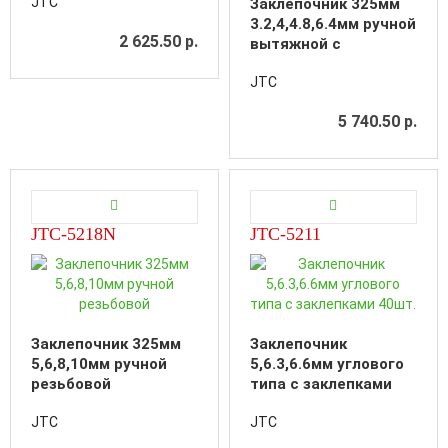
JTC
Заклепочник 325мм
3.2,4,4.8,6.4мм ручной
2 625.50 р.
вытяжной с
контейнером для
JTC
сбора стержней
5 740.50 р.
JTC-5218N
JTC-5211
Заклепочник 325мм
Заклепочник
5,6,8,10мм ручной
5,6.3,6.6мм углового
резьбовой
типа с заклепками
40шт.
JTC
JTC