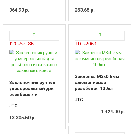
364.90 р.
253.65 р.
JTC-5218K
JTC-2063
Заклепка M3х0.5мм
Заклепочник ручной
алюминиевая
универсальный для
резьбовая 100шт.
резьбовых и
JTC
вытяжных заклепок в
JTC
кейсе
1 424.00 р.
13 305.50 р.