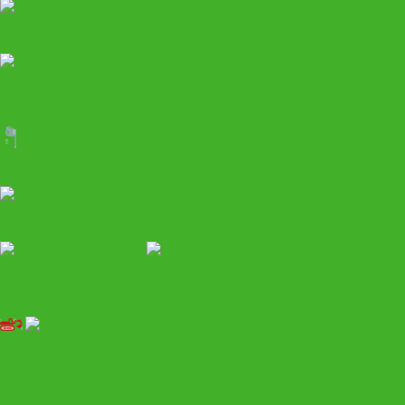
Развал-схождение
Компрессоры воздушные
Вытяжное оборудование
Моечное
Грузовой автосервис
Спецтехника HALTEC
Шиномонтаж