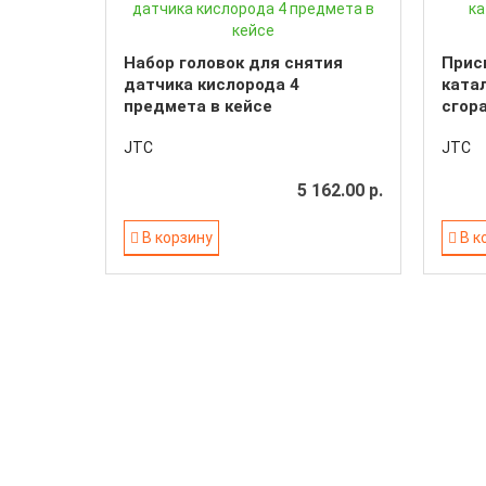
Набор головок для снятия
Прис
датчика кислорода 4
ката
предмета в кейсе
сгора
JTC
JTC
5 162.00 р.
В корзину
В к