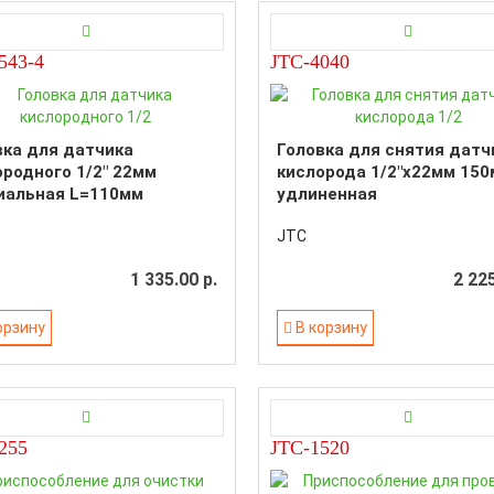
543-4
JTC-4040
вка для датчика
Головка для снятия датч
ородного 1/2" 22мм
кислорода 1/2"х22мм 15
иальная L=110мм
удлиненная
JTC
1 335.00 р.
2 225
орзину
В корзину
255
JTC-1520