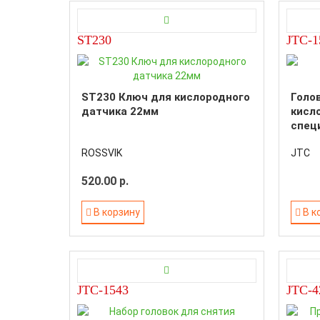
ST230
JTC-1
ST230 Ключ для кислородного
Голо
датчика 22мм
кисл
спец
ROSSVIK
JTC
520.00 р.
В корзину
В к
JTC-1543
JTC-4