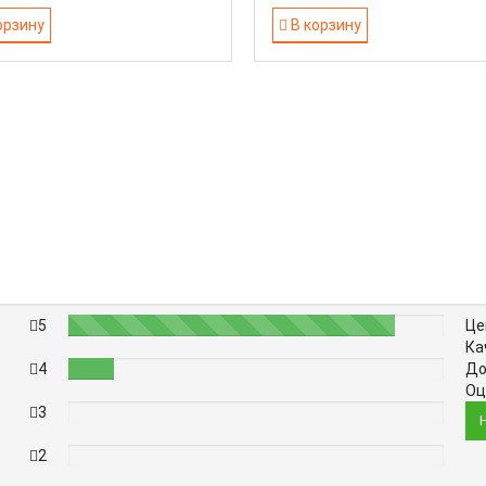
орзину
В корзину
5
87%
Це
Ка
4
12%
До
Оц
3
0%
2
0%