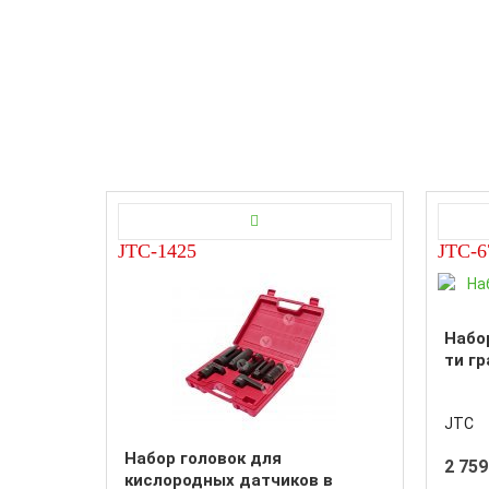
JTC-1425
JTC-6
Набор
ти г
JTC
Набор головок для
2 759
кислородных датчиков в