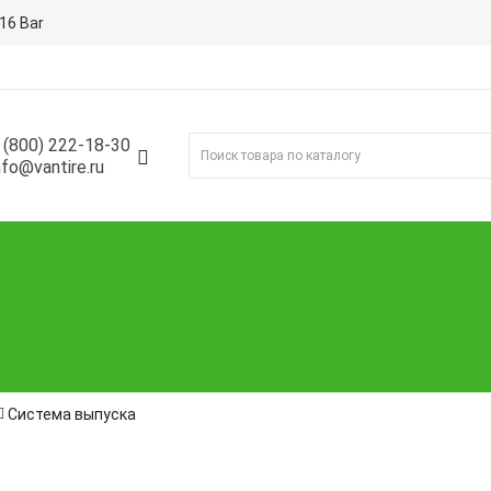
16 Bar
 (800) 222-18-30
nfo@vantire.ru
т блоков BDC
Шиномонтаж
Автосервис
Бренды
Система выпуска