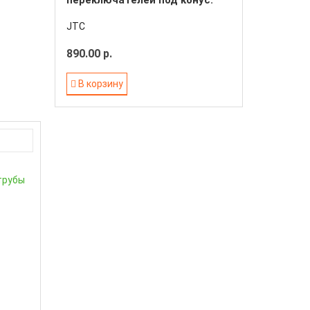
переключателей под конус.
гайку 3/8"х22мм 7/8"
JTC
890.00 р.
В корзину